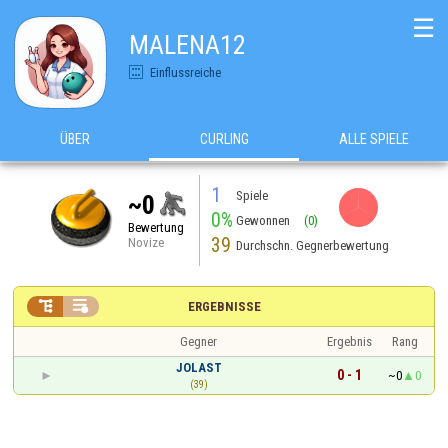
☰
MALENA12
Einflussreiche
ÜBER
CURLING
ALLE SPIELE
1
Spiele
~0
0%
Gewonnen
(0)
Bewertung
39
Novize
Durchschn. Gegnerbewertung


ERGEBNISSE
Gegner
Ergebnis
Rang
JOLAST
0 - 1
~0
0
(39)