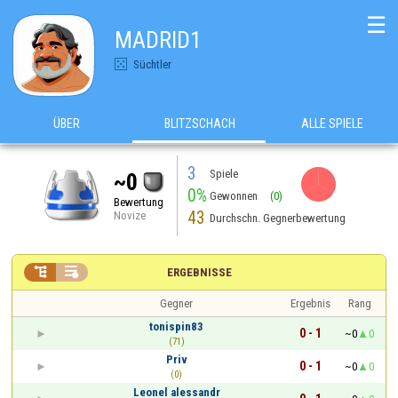
☰
MADRID1
Süchtler
ÜBER
BLITZSCHACH
ALLE SPIELE
3
Spiele
~0
0%
Gewonnen
(0)
Bewertung
43
Novize
Durchschn. Gegnerbewertung


ERGEBNISSE
Gegner
Ergebnis
Rang
tonispin83
0 - 1
~0
0
(71)
Priv
0 - 1
~0
0
(0)
Leonel alessandr