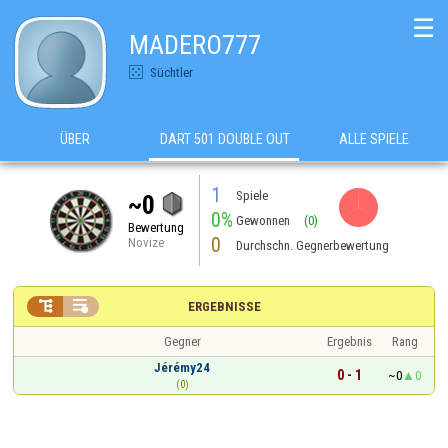
☰
MADERO777
Süchtler
ÜBER
DART 501 DOUBLE OUT
ALLE SPIELE
1
Spiele
~0
0%
Gewonnen
(0)
Bewertung
0
Novize
Durchschn. Gegnerbewertung


ERGEBNISSE
Gegner
Ergebnis
Rang
Jérémy24
0 - 1
~0
0
(0)