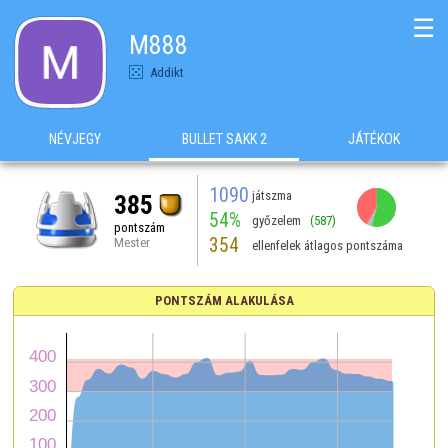
☰
M888
Addikt
NÉVJEGY
BULLET SAKK 2
JÁTÉKOK
1090
játszma
385
54%
győzelem
(587)
pontszám
354
Mester
ellenfelek átlagos pontszáma
PONTSZÁM ALAKULÁSA