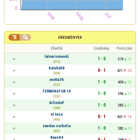


EREDMÉNYEK
Ellenfél
Eredmény
Pontszám
laloarismendi
1 - 0
374
13
(316)
balubá58
0 - 1
421
-20
(338)
motta76
1 - 0
409
12
(327)
TERMINATOR 10
1 - 0
396
13
(323)
ArlindoF
1 - 0
385
11
(268)
el tezo
0 - 1
401
-16
(406)
xandao corbelia
1 - 0
382
19
(439)
Raes04
0 - 1
388
-6