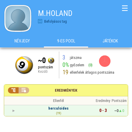
☰
M.HOLAND
Befolyásos tag
NÉVJEGY
9-ES POOL
JÁTÉKOK
3
játszma
~0
0%
győzelem
(0)
pontszám
19
Kezdő
ellenfelek átlagos pontszáma


EREDMÉNYEK
Ellenfél
Eredmény
Pontszám
herculoides
0 - 3
~0
0
(19)