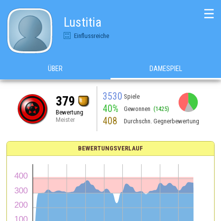
☰
Lustitia
Einflussreiche
ÜBER
DAMESPIEL
3530
Spiele
379
40%
Gewonnen
(1425)
Bewertung
408
Meister
Durchschn. Gegnerbewertung
BEWERTUNGSVERLAUF