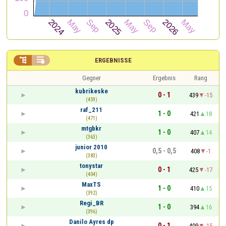


ERGEBNISSE
Gegner
Ergebnis
Rang
kubrikeske
0 - 1
439
-15
(459)
raf_211
1 - 0
421
18
(471)
mtgbkr
1 - 0
407
14
(363)
junior 2010
0,5 - 0,5
408
-1
(383)
tonystar
0 - 1
425
-17
(404)
MaxTS
1 - 0
410
15
(392)
Regi_BR
1 - 0
394
16
(396)
Danilo Ayres dp
0 - 1
409
-15