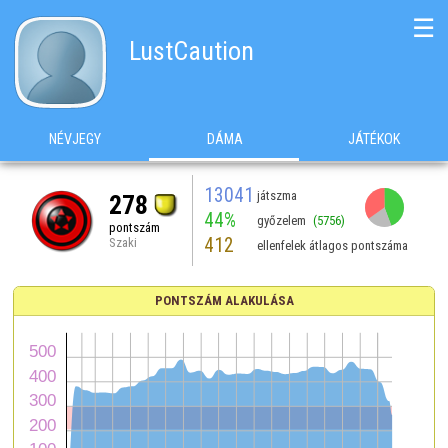
☰
LustCaution
NÉVJEGY
DÁMA
JÁTÉKOK
13041
játszma
278
44%
győzelem
(5756)
pontszám
412
Szaki
ellenfelek átlagos pontszáma
PONTSZÁM ALAKULÁSA