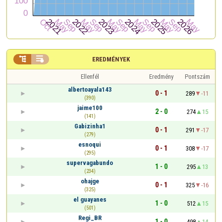


EREDMÉNYEK
Ellenfél
Eredmény
Pontszám
albertoayala143
0 - 1
289
-11
(390)
jaime100
2 - 0
274
15
(141)
Gabizinha1
0 - 1
291
-17
(279)
esnoqui
0 - 1
308
-17
(295)
supervagabundo
1 - 0
295
13
(234)
ohajge
0 - 1
325
-16
(325)
el guayanes
1 - 0
512
15
(501)
Regi_BR
1 - 0
498
14