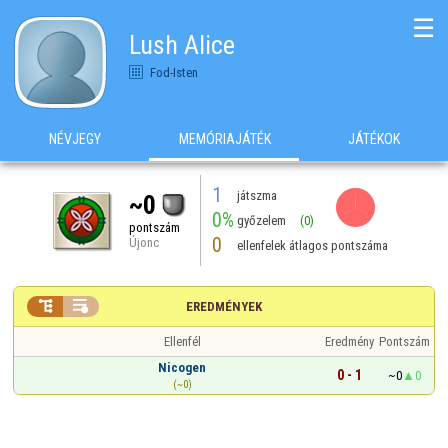
☰
Lush Alice
Fod-Isten
NÉVJEGY
MEMÓRIAJÁTÉK
JÁTÉKOK
1
játszma
~0
0%
győzelem
(0)
pontszám
0
Újonc
ellenfelek átlagos pontszáma


EREDMÉNYEK
Ellenfél
Eredmény
Pontszám
Nicogen
0 - 1
~0
0
(~0)