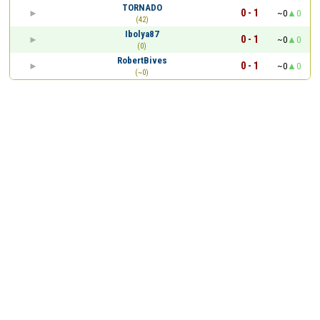
TORNADO
0 - 1
~0
0
(42)
Ibolya87
0 - 1
~0
0
(0)
RobertBives
0 - 1
~0
0
(~0)