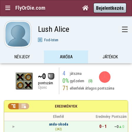
FlyOrDie.com


Bejelentkezés
Lush Alice
☰
Fod-Isten
NÉVJEGY
AMŐBA
JÁTÉKOK
4
játszma
~0
0%
győzelem
(0)
pontszám
71
Újonc
ellenfelek átlagos pontszáma


EREDMÉNYEK
Ellenfél
Eredmény
Pontszám
anda-skoda
0 - 1
~0
0
(242)