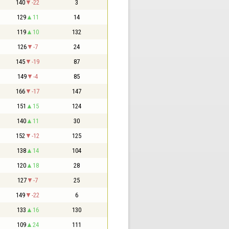
140
-22
3
129
11
14
119
10
132
126
-7
24
145
-19
87
149
-4
85
166
-17
147
151
15
124
140
11
30
152
-12
125
138
14
104
120
18
28
127
-7
25
149
-22
6
133
16
130
109
24
111