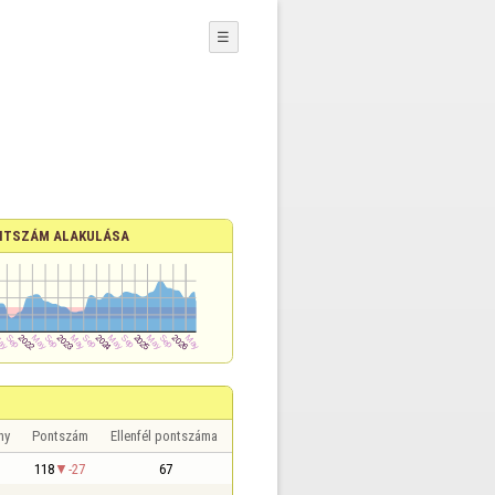
☰
NTSZÁM ALAKULÁSA
ny
Pontszám
Ellenfél pontszáma
118
-27
67