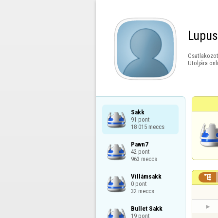
Lupus
Csatlakozot
Utoljára onl
Sakk

91 pont

18 015 meccs
Pawn7

42 pont

963 meccs
Villámsakk


0 pont

32 meccs
Bullet Sakk

19 pont
