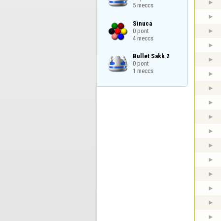
5 meccs
Sinuca

0 pont

4 meccs
Bullet Sakk 2

0 pont

1 meccs