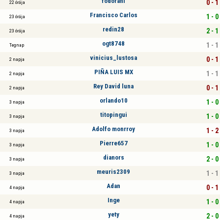
fodorani
0 - 1
22 órája
Francisco Carlos
1 - 0
23 órája
redin28
2 - 1
23 órája
ogt8748
1 - 1
Tegnap
vinicius_lustosa
0 - 1
2 napja
PIÑA LUIS MX
1 - 1
2 napja
Rey David luna
0 - 1
2 napja
orlando10
1 - 0
3 napja
titopingui
1 - 0
3 napja
Adolfo monrroy
1 - 2
3 napja
Pierre657
1 - 0
3 napja
dianors
2 - 0
3 napja
meuris2309
1 - 1
3 napja
Adan
0 - 1
4 napja
Inge
1 - 0
4 napja
yety
2 - 0
4 napja