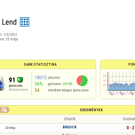
 Lend
t:
1/3/2012
ine:
23 órája
SAKK STATISZTIKA
PO
18015
játszma
91
56%
győzelem
(10130)
pontszám
54
Középmezőny
ellenfelek átlagos pontszáma

EREDMÉNYEK
Ellenfél
Eredmé
BRIDICK
0 - 2
22 órája