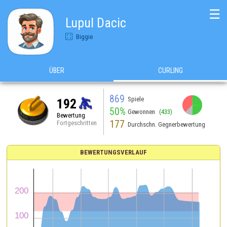
☰
Lupul Dacic
Biggie
ÜBER
CURLING
869
Spiele
192
50%
Gewonnen
(433)
Bewertung
177
Fortgeschritten
Durchschn. Gegnerbewertung
BEWERTUNGSVERLAUF