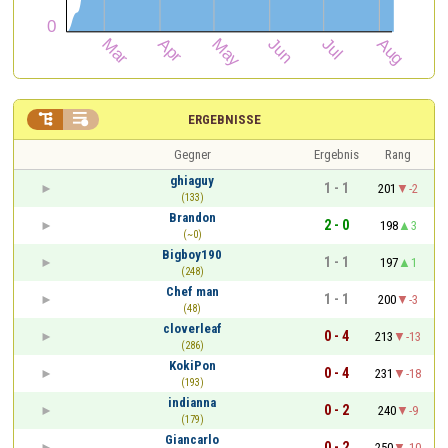


ERGEBNISSE
Gegner
Ergebnis
Rang
ghiaguy
1 - 1
201
-2
(133)
Brandon
2 - 0
198
3
(~0)
Bigboy190
1 - 1
197
1
(248)
Chef man
1 - 1
200
-3
(48)
cloverleaf
0 - 4
213
-13
(286)
KokiPon
0 - 4
231
-18
(193)
indianna
0 - 2
240
-9
(179)
Giancarlo
0 - 2
250
-10