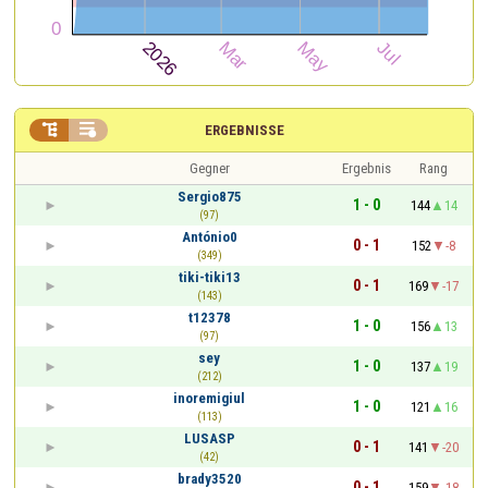


ERGEBNISSE
Gegner
Ergebnis
Rang
Sergio875
1 - 0
144
14
(97)
António0
0 - 1
152
-8
(349)
tiki-tiki13
0 - 1
169
-17
(143)
t12378
1 - 0
156
13
(97)
sey
1 - 0
137
19
(212)
inoremigiul
1 - 0
121
16
(113)
LUSASP
0 - 1
141
-20
(42)
brady3520
0 - 1
159
-18