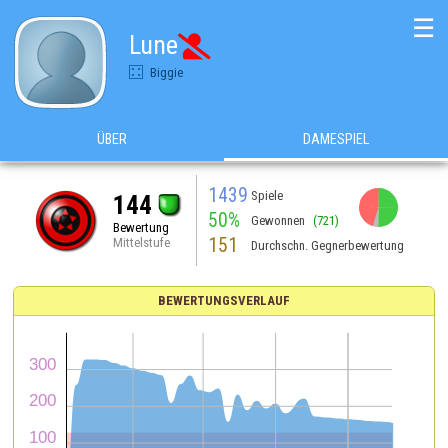
☰
Lune

Biggie
ÜBER
DAMESPIEL
1439
Spiele
144
50%
Gewonnen
(721)
Bewertung
151
Mittelstufe
Durchschn. Gegnerbewertung
BEWERTUNGSVERLAUF