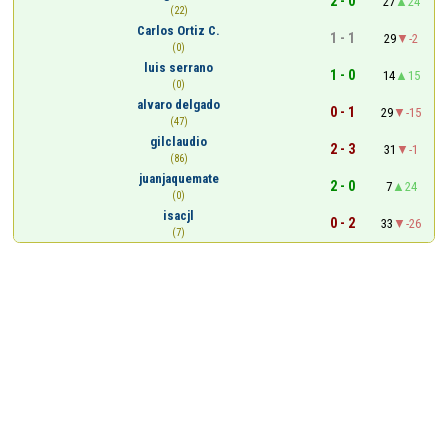
2 - 0
27
24
(22)
Carlos Ortiz C.
1 - 1
29
-2
(0)
luis serrano
1 - 0
14
15
(0)
alvaro delgado
0 - 1
29
-15
(47)
gilclaudio
2 - 3
31
-1
(86)
juanjaquemate
2 - 0
7
24
(0)
isacjl
0 - 2
33
-26
(7)