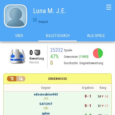
☰
Luna M. J.E.
Despot
ÜBER
BULLET-SCHACH
ALLE SPIELE
25332
Spiele
0
47%
Gewonnen
(11855)
Bewertung
0
Novize
Durchschn. Gegnerbewertung


ERGEBNISSE
Gegner
Ergebnis
Rang
edsonsabino963
0 - 1
34
-14
(77)
SATCHIT
0 - 1
51
-17
(23)
galen