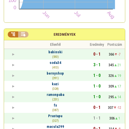


EREDMÉNYEK
Ellenfél
Eredmény
Pontszám
babinski
0 - 1
366
-7
(593)
soda34
3 - 1
345
21
(413)
bernyshop
1 - 0
326
19
(391)
kazi
1 - 0
309
17
(328)
ramonpaba
1 - 0
295
14
(251)
fx
0 - 1
307
-12
(387)
Prastapu
1 - 1
306
1
(327)
macula299
0 - 1
314
-8