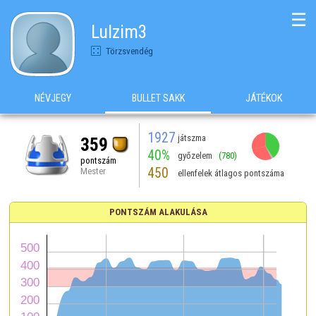
☰
Lulzim3
Törzsvendég
NÉVJEGY
BULLET SAKK
JÁTÉKOK
1927
játszma
359
40%
győzelem
(780)
pontszám
450
Mester
ellenfelek átlagos pontszáma
PONTSZÁM ALAKULÁSA