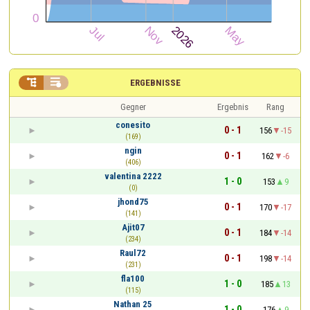


ERGEBNISSE
Gegner
Ergebnis
Rang
conesito
0 - 1
156
-15
(169)
ngin
0 - 1
162
-6
(406)
valentina 2222
1 - 0
153
9
(0)
jhond75
0 - 1
170
-17
(141)
Ajit07
0 - 1
184
-14
(234)
Raul72
0 - 1
198
-14
(231)
fla100
1 - 0
185
13
(115)
Nathan 25
1 - 0
176
9