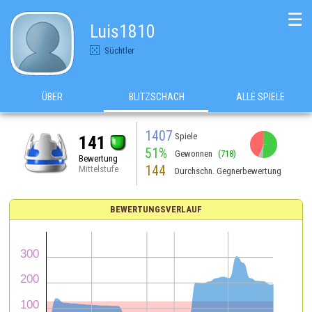
☰
Luis1810
Süchtler
ÜBER
BLITZSCHACH
ALLE SPIELE
1407
Spiele
141
51%
Gewonnen
(718)
Bewertung
144
Mittelstufe
Durchschn. Gegnerbewertung
BEWERTUNGSVERLAUF