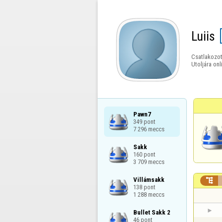
Luiis
Csatlakozot
Utoljára onl
Pawn7

349 pont

7 296 meccs
Sakk

160 pont

3 709 meccs
Villámsakk


138 pont

1 288 meccs
Bullet Sakk 2

46 pont
