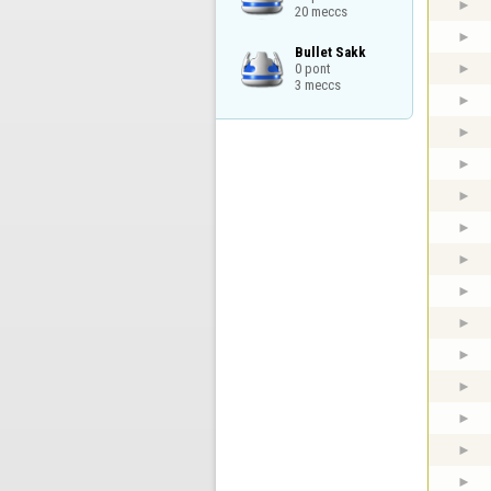
20 meccs
Bullet Sakk

0 pont

3 meccs