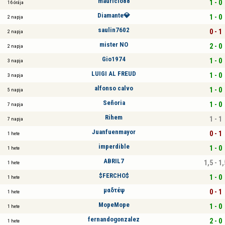
mauricio88
1 - 0
16 órája
Diamante💎
1 - 0
2 napja
saulin7602
0 - 1
2 napja
mister NO
2 - 0
2 napja
Gio1974
1 - 0
3 napja
LUIGI AL FREUD
1 - 0
3 napja
alfonso calvo
1 - 0
5 napja
Señoria
1 - 0
7 napja
Rihem
1 - 1
7 napja
Juanfuenmayor
0 - 1
1 hete
imperdible
1 - 0
1 hete
ABRIL7
1,5 - 1,
1 hete
$FERCHO$
1 - 0
1 hete
μαδτέψ
0 - 1
1 hete
MopeMope
1 - 0
1 hete
fernandogonzalez
2 - 0
1 hete