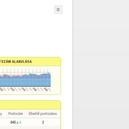
☰
TSZÁM ALAKULÁSA
y
Pontszám
Ellenfél pontszáma
345
4
2