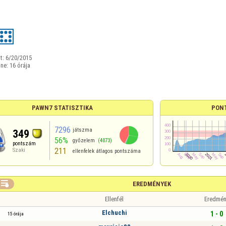
t:
6/20/2015
ine:
16 órája
PAWN7 STATISZTIKA
PON
7296
játszma
349
56%
győzelem
(4073)
pontszám
211
Szaki
ellenfelek átlagos pontszáma

EREDMÉNYEK
Ellenfél
Eredmén
Elchuchi
1 - 0
15 órája