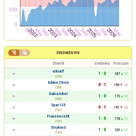


EREDMÉNYEK
Ellenfél
Eredmény
Pontszám
nikielf
1 - 0
187
19
(252)
Edwin Chino
0 - 1
199
-12
(298)
Gabizinha1
1 - 0
175
24
(359)
2pac123
0 - 1
191
-16
(191)
Francesco28
1 - 0
178
13
(101)
Stryker3
1 - 0
163
15
(145)