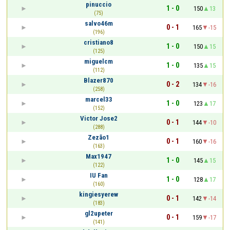
pinuccio
1 - 0
150
13
(75)
salvo46m
0 - 1
165
-15
(196)
cristiano8
1 - 0
150
15
(125)
miguelcm
1 - 0
135
15
(112)
Blazer870
0 - 2
134
-16
(258)
marcel33
1 - 0
123
17
(152)
Victor Jose2
0 - 1
144
-10
(288)
Zezão1
0 - 1
160
-16
(163)
Max1947
1 - 0
145
15
(122)
IU Fan
1 - 0
128
17
(160)
kingiesyerew
0 - 1
142
-14
(183)
gl2upeter
0 - 1
159
-17
(141)