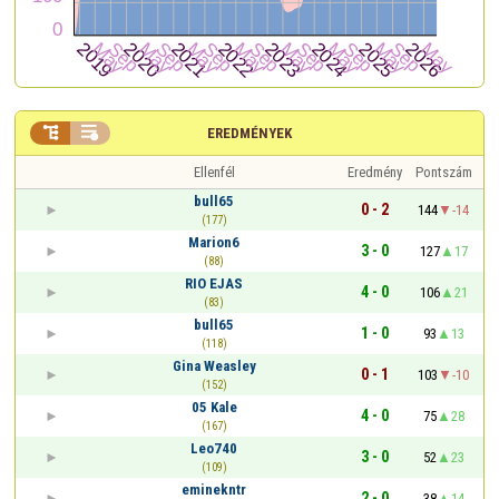


EREDMÉNYEK
Ellenfél
Eredmény
Pontszám
bull65
0 - 2
144
-14
(177)
Marion6
3 - 0
127
17
(88)
RIO EJAS
4 - 0
106
21
(83)
bull65
1 - 0
93
13
(118)
Gina Weasley
0 - 1
103
-10
(152)
05 Kale
4 - 0
75
28
(167)
Leo740
3 - 0
52
23
(109)
eminekntr
2 - 0
38
14