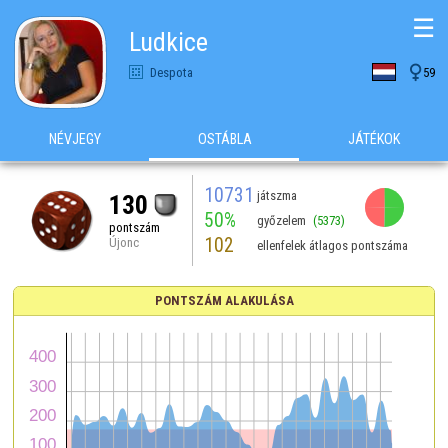
☰
Ludkice

Despota
59
NÉVJEGY
OSTÁBLA
JÁTÉKOK
10731
játszma
130
50%
győzelem
(5373)
pontszám
102
Újonc
ellenfelek átlagos pontszáma
PONTSZÁM ALAKULÁSA