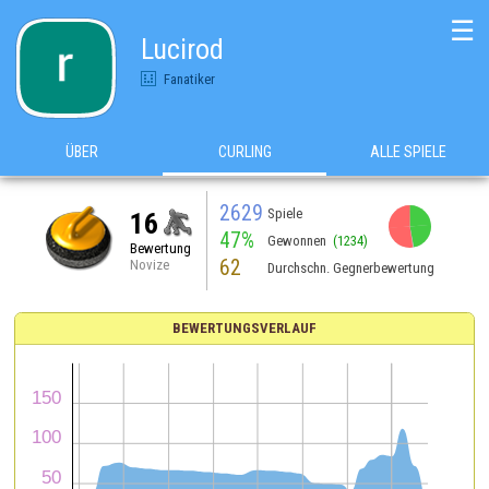
☰
Lucirod
Fanatiker
ÜBER
CURLING
ALLE SPIELE
2629
Spiele
16
47%
Gewonnen
(1234)
Bewertung
62
Novize
Durchschn. Gegnerbewertung
BEWERTUNGSVERLAUF