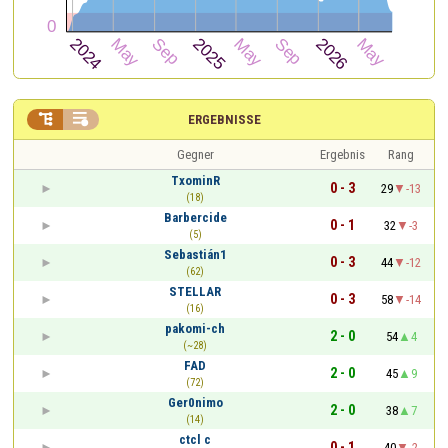


ERGEBNISSE
Gegner
Ergebnis
Rang
TxominR
0 - 3
29
-13
(18)
Barbercide
0 - 1
32
-3
(5)
Sebastián1
0 - 3
44
-12
(62)
STELLAR
0 - 3
58
-14
(16)
pakomi-ch
2 - 0
54
4
(~28)
FAD
2 - 0
45
9
(72)
Ger0nimo
2 - 0
38
7
(14)
ctcl c
0 - 1
40
-2