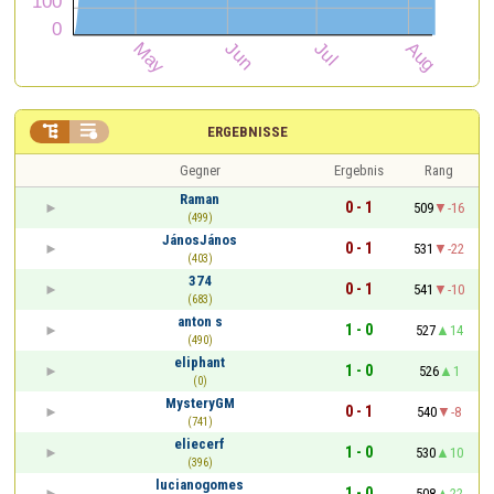


ERGEBNISSE
Gegner
Ergebnis
Rang
Raman
0 - 1
509
-16
(499)
JánosJános
0 - 1
531
-22
(403)
374
0 - 1
541
-10
(683)
anton s
1 - 0
527
14
(490)
eliphant
1 - 0
526
1
(0)
MysteryGM
0 - 1
540
-8
(741)
eliecerf
1 - 0
530
10
(396)
lucianogomes
1 - 0
508
22