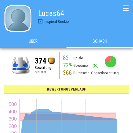
☰
Lucas64
Inspired Rookie
ÜBER
SCHACH
83
Spiele
374
72%
Gewonnen
(60)
Bewertung
366
Meister
Durchschn. Gegnerbewertung
BEWERTUNGSVERLAUF