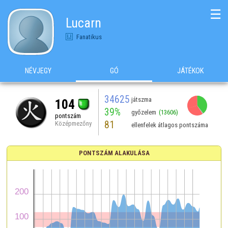
☰
Lucarn
Fanatikus
NÉVJEGY
GÓ
JÁTÉKOK
34625
játszma
104
39%
győzelem
(13606)
pontszám
81
Középmezőny
ellenfelek átlagos pontszáma
PONTSZÁM ALAKULÁSA