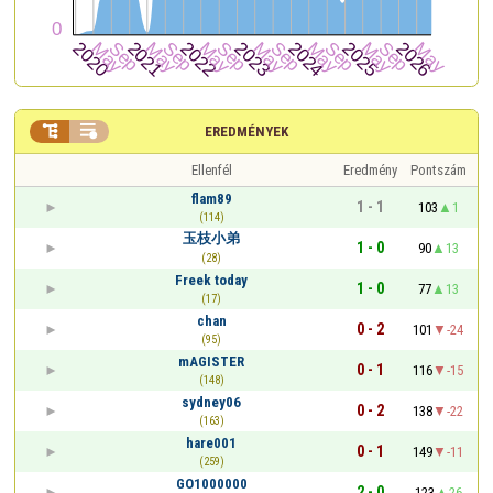


EREDMÉNYEK
Ellenfél
Eredmény
Pontszám
flam89
1 - 1
103
1
(114)
玉枝小弟
1 - 0
90
13
(28)
Freek today
1 - 0
77
13
(17)
chan
0 - 2
101
-24
(95)
mAGISTER
0 - 1
116
-15
(148)
sydney06
0 - 2
138
-22
(163)
hare001
0 - 1
149
-11
(259)
GO1000000
2 - 0
123
26