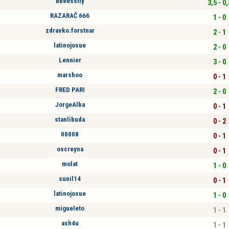
bbeesstty
3,5 - 0,
RAZARAČ 666
1 - 0
zdravko.forstnar
2 - 1
latinojosue
2 - 0
Lennier
3 - 0
marshoo
0 - 1
FRED PARI
2 - 0
JorgeAlba
0 - 1
stanlibuda
0 - 2
00008
0 - 1
oscreyna
0 - 1
molat
1 - 0
sunil14
0 - 1
latinojosue
1 - 0
migueleto
1 - 1
ash4u
1 - 1