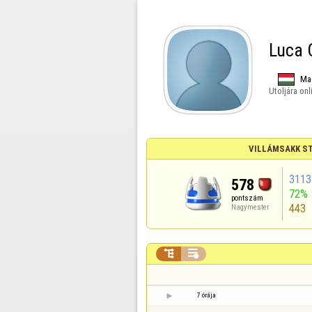
Luca 
Ma
Utoljára onl
VILLÁMSAKK ST
3113
578
72%
pontszám
443
Nagymester


7 órája