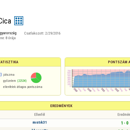
Cica
gyarország
Csatlakozott:
2/29/2016
ine:
8 órája
ATISZTIKA
PONTSZÁM 
3
játszma
győzelem
(22534)
ellenfelek átlagos pontszáma
EREDMÉNYEK
Ellenfél
Eredmén
mıstık31
1 - 0