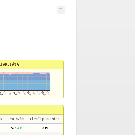
☰
ALAKULÁSA
y
Pontszám
Ellenfél pontszáma
572
6
319