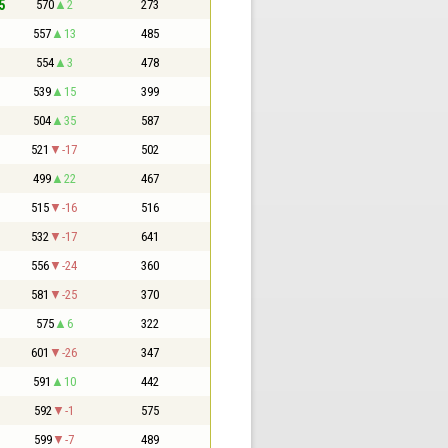
5
570
2
273
557
13
485
554
3
478
539
15
399
504
35
587
521
-17
502
499
22
467
515
-16
516
532
-17
641
556
-24
360
581
-25
370
575
6
322
601
-26
347
591
10
442
592
-1
575
599
-7
489