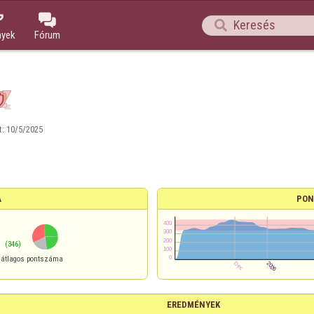



nyek
Fórum
t:
10/5/2025
A
PON
(346)
k átlagos pontszáma
EREDMÉNYEK