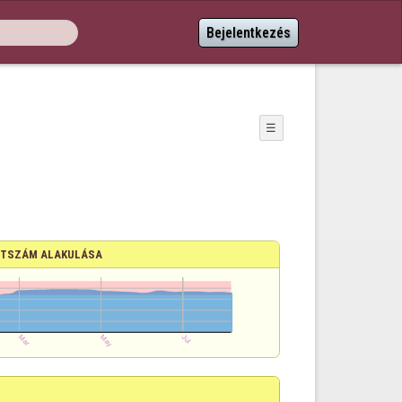
Bejelentkezés
☰
TSZÁM ALAKULÁSA