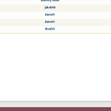
Bathory 6666
jakob66
davinfr
davinfr
Rick59