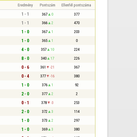
Eredmény
Pontszám
Ellenfél pontszáma
1 - 1
367
0
377
1 - 1
366
2
470
1 - 0
367
1
203
1 - 0
365
1
0
4 - 0
357
10
224
8 - 0
340
17
226
0 - 6
361
-21
367
0 - 4
377
-16
380
1 - 0
376
1
92
2 - 0
377
2
2
0 - 1
378
-3
253
2 - 0
372
3
114
1 - 0
373
2
297
1 - 0
369
3
380