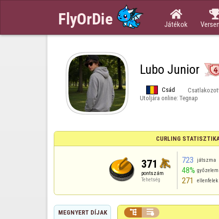

Játékok
Verse
Lubo Junior
Csád
Csatlakozot
Utoljára online:
Tegnap
CURLING STATISZTIK
723
játszma
371
48%
győzelem
pontszám
271
Tehetség
ellenfele


MEGNYERT DÍJAK