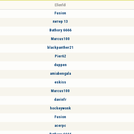
Ellenfél
Fusion
питер 13
Bathory 6666
Marcus100
blackpanther21
Pier62
duppen
amiabengala
eskiss
Marcus100
davinfr
hockeywonk
Fusion
acerpc