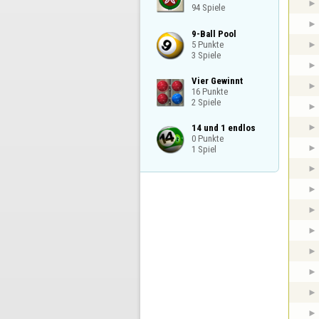
94 Spiele
9-Ball Pool

5 Punkte

3 Spiele
Vier Gewinnt

16 Punkte

2 Spiele
14 und 1 endlos

0 Punkte

1 Spiel