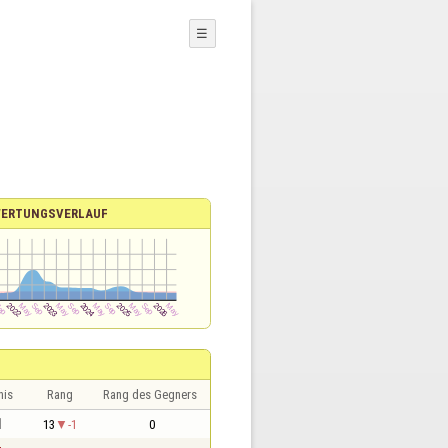
☰
ERTUNGSVERLAUF
nis
Rang
Rang des Gegners
1
13
-1
0