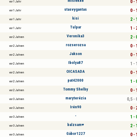
misiek88
0 - 
vor 1 Jahr
stasvygantas
0 - 
vor 1 Jahr
kisi
2 - 
vor 1 Jahr
Tulpar
1 - 
vor 1 Jahr
Veronika3
2 - 
vor 2 Jahren
rozserozsa
0 - 
vor 2 Jahren
Jakson
0 - 
vor 2 Jahren
Ibolya87
1 - 
vor 2 Jahren
OICASADA
0 - 
vor 2 Jahren
pat42000
1 - 
vor 2 Jahren
Tommy Shelby
0 - 
vor 2 Jahren
maryterézia
0,5 - 
vor 3 Jahren
Irén90
0 - 
vor 3 Jahren
-
1 - 
vor 3 Jahren
balzsam♥
2 - 
vor 3 Jahren
Gábor1227
0 - 
vor 3 Jahren