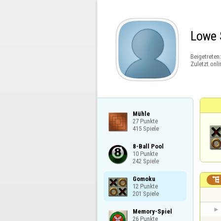
Lowe 
Beigetreten
Zuletzt onli
Mühle

27 Punkte

415 Spiele
8-Ball Pool

10 Punkte

242 Spiele
Gomoku


12 Punkte

201 Spiele
Memory-Spiel

26 Punkte
