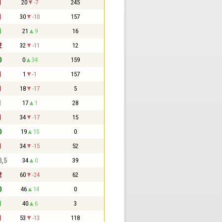
1
20
-7
245
1
30
-10
157
1
21
9
16
2
32
-11
12
0
0
34
159
1
1
-1
157
1
18
-17
5
1
17
1
28
1
34
-17
15
0
19
15
0
1
34
-15
52
0,5
34
0
39
2
60
-24
62
0
46
14
0
1
40
6
3
1
53
-13
118