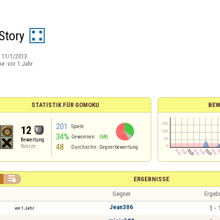
Story
:
11/1/2013
ne:
vor 1 Jahr
STATISTIK FÜR GOMOKU
BEW
201
Spiele
12
34%
Gewonnen
(68)
Bewertung
48
Novize
Durchschn. Gegnerbewertung

ERGEBNISSE
Gegner
Ergeb
Jean306
1 - 
vor 1 Jahr