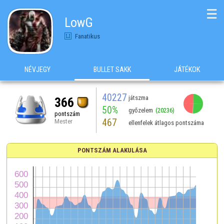
☰
LowG
Fanatikus
NÉVJEGY
BULLET SAKK
JÁTÉKOK
40227
játszma
366
50%
győzelem
(20236)
pontszám
467
Mester
ellenfelek átlagos pontszáma
PONTSZÁM ALAKULÁSA