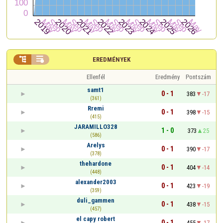


EREDMÉNYEK
Ellenfél
Eredmény
Pontszám
samt1
0 - 1
383
-17
(361)
Rremi
0 - 1
398
-15
(415)
JARAMILLO328
1 - 0
373
25
(586)
Arelys
0 - 1
390
-17
(378)
thehardone
0 - 1
404
-14
(448)
alexander2003
0 - 1
423
-19
(359)
duli_gammen
0 - 1
438
-15
(457)
el capy robert
0 - 1
455
-17