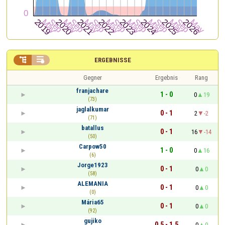


ERGEBNISSE
Gegner
Ergebnis
Rang
franjachare
1 - 0
0
19
(73)
jaglalkumar
0 - 1
2
-2
(71)
batallus
0 - 1
16
-14
(50)
Carpow50
1 - 0
0
16
(6)
Jorge1923
0 - 1
0
0
(58)
ALEMANIA
0 - 1
0
0
(0)
Mária65
0 - 1
0
0
(92)
gujiko
0,5 - 1,5
0
0