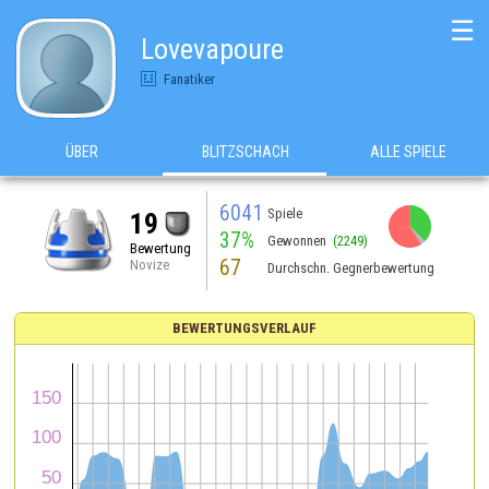
☰
Lovevapoure
Fanatiker
ÜBER
BLITZSCHACH
ALLE SPIELE
6041
Spiele
19
37%
Gewonnen
(2249)
Bewertung
67
Novize
Durchschn. Gegnerbewertung
BEWERTUNGSVERLAUF