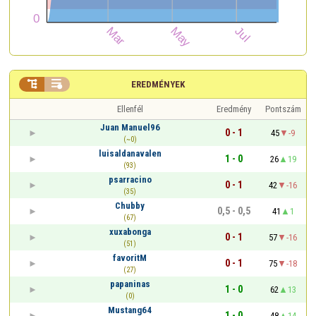


EREDMÉNYEK
Ellenfél
Eredmény
Pontszám
Juan Manuel96
0 - 1
45
-9
(~0)
luisaldanavalen
1 - 0
26
19
(93)
psarracino
0 - 1
42
-16
(35)
Chubby
0,5 - 0,5
41
1
(67)
xuxabonga
0 - 1
57
-16
(51)
favoritM
0 - 1
75
-18
(27)
papaninas
1 - 0
62
13
(0)
Mustang64
1 - 0
48
14