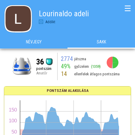
☰
Lourinaldo adeli
Addikt
NÉVJEGY
SAKK
2774
játszma
36
49%
győzelem
(1359)
pontszám
14
Amatőr
ellenfelek átlagos pontszáma
PONTSZÁM ALAKULÁSA