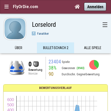
FlyOrDie.com


Anmelden
Lorselord
☰
Fanatiker
ÜBER
BULLET-SCHACH 2
ALLE SPIELE
23404
Spiele
0
38%
Gewonnen
(8940)
Bewertung
90
Novize
Durchschn. Gegnerbewertung
BEWERTUNGSVERLAUF