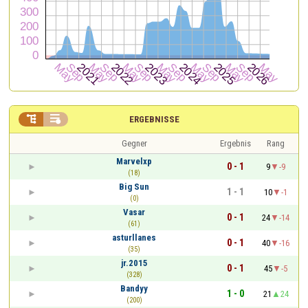


ERGEBNISSE
Gegner
Ergebnis
Rang
Marvelxp
0 - 1
9
-9
(18)
Big Sun
1 - 1
10
-1
(0)
Vasar
0 - 1
24
-14
(61)
asturllanes
0 - 1
40
-16
(35)
jr.2015
0 - 1
45
-5
(328)
Bandyy
1 - 0
21
24
(200)