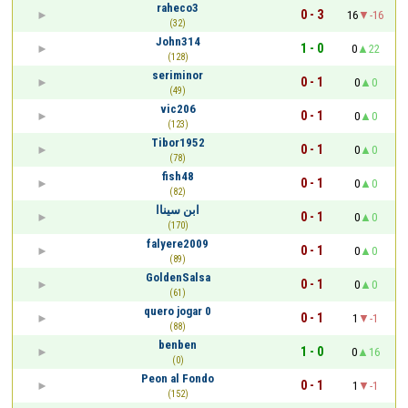
raheco3
0 - 3
16
-16
(32)
John314
1 - 0
0
22
(128)
seriminor
0 - 1
0
0
(49)
vic206
0 - 1
0
0
(123)
Tibor1952
0 - 1
0
0
(78)
fish48
0 - 1
0
0
(82)
ابن سيناا
0 - 1
0
0
(170)
falyere2009
0 - 1
0
0
(89)
GoldenSalsa
0 - 1
0
0
(61)
quero jogar 0
0 - 1
1
-1
(88)
benben
1 - 0
0
16
(0)
Peon al Fondo
0 - 1
1
-1
(152)