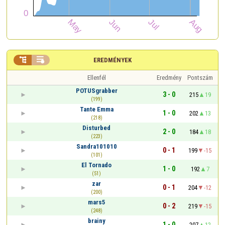


EREDMÉNYEK
Ellenfél
Eredmény
Pontszám
POTUSgrabber
3 - 0
215
19
(199)
Tante Emma
1 - 0
202
13
(218)
Disturbed
2 - 0
184
18
(223)
Sandra101010
0 - 1
199
-15
(101)
El Tornado
1 - 0
192
7
(51)
zar
0 - 1
204
-12
(200)
mars5
0 - 2
219
-15
(248)
brainy
1 - 0
207
12