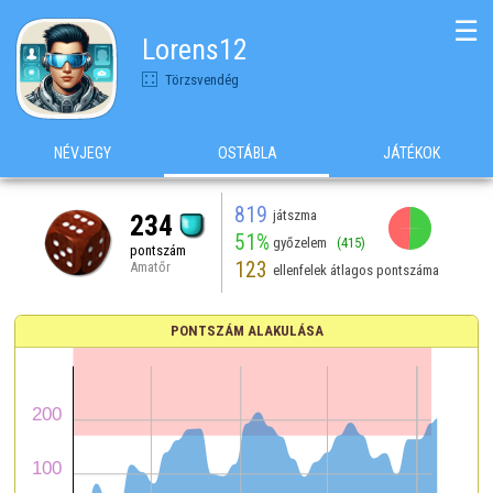
☰
Lorens12
Törzsvendég
NÉVJEGY
OSTÁBLA
JÁTÉKOK
819
játszma
234
51%
győzelem
(415)
pontszám
123
Amatőr
ellenfelek átlagos pontszáma
PONTSZÁM ALAKULÁSA