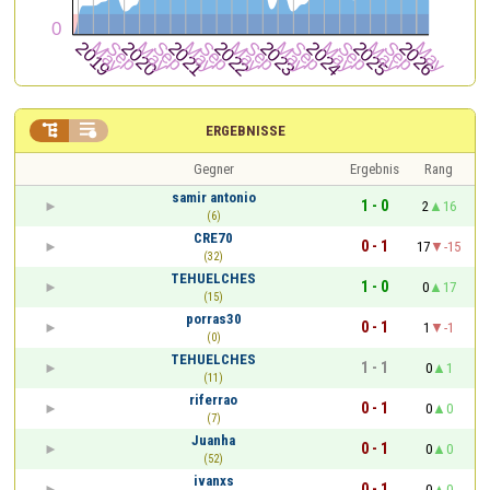


ERGEBNISSE
Gegner
Ergebnis
Rang
samir antonio
1 - 0
2
16
(6)
CRE70
0 - 1
17
-15
(32)
TEHUELCHES
1 - 0
0
17
(15)
porras30
0 - 1
1
-1
(0)
TEHUELCHES
1 - 1
0
1
(11)
riferrao
0 - 1
0
0
(7)
Juanha
0 - 1
0
0
(52)
ivanxs
0 - 1
0
0