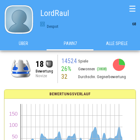
☰
LordRaul
68
Despot
ÜBER
PAWN7
ALLE SPIELE
14524
Spiele
18
26%
Gewonnen
(3808)
Bewertung
32
Novize
Durchschn. Gegnerbewertung
BEWERTUNGSVERLAUF