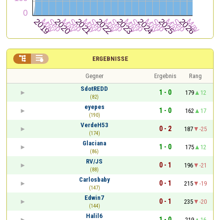


ERGEBNISSE
Gegner
Ergebnis
Rang
SdotREDD
1 - 0
179
12
(82)
eyepes
1 - 0
162
17
(190)
VerdeH53
0 - 2
187
-25
(174)
Glaciana
1 - 0
175
12
(86)
RV/JS
0 - 1
196
-21
(88)
Carlosbaby
0 - 1
215
-19
(147)
Edwin7
0 - 1
235
-20
(144)
Halil6
1 - 0
219
16