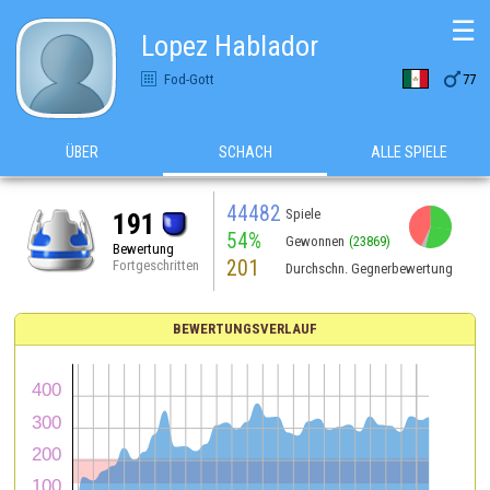
☰
Lopez Hablador

Fod-Gott
77
ÜBER
SCHACH
ALLE SPIELE
44482
Spiele
191
54%
Gewonnen
(23869)
Bewertung
201
Fortgeschritten
Durchschn. Gegnerbewertung
BEWERTUNGSVERLAUF