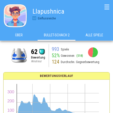
☰
Llapushnica
Einflussreiche
ÜBER
BULLET-SCHACH 2
ALLE SPIELE
993
Spiele
62
52%
Gewonnen
(518)
Bewertung
124
Amateur
Durchschn. Gegnerbewertung
BEWERTUNGSVERLAUF