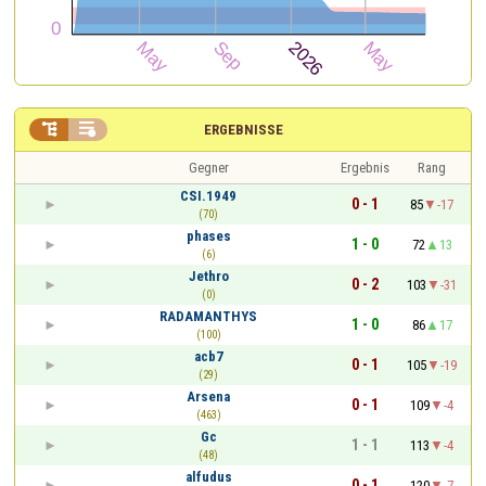


ERGEBNISSE
Gegner
Ergebnis
Rang
CSI.1949
0 - 1
85
-17
(70)
phases
1 - 0
72
13
(6)
Jethro
0 - 2
103
-31
(0)
RADAMANTHYS
1 - 0
86
17
(100)
acb7
0 - 1
105
-19
(29)
Arsena
0 - 1
109
-4
(463)
Gc
1 - 1
113
-4
(48)
alfudus
0 - 1
120
-7