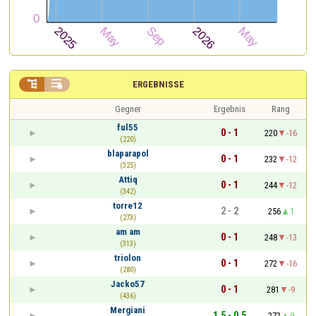


ERGEBNISSE
Gegner
Ergebnis
Rang
ful55
0 - 1
220
-16
(220)
blaparapol
0 - 1
232
-12
(325)
Attiq
0 - 1
244
-12
(342)
torre12
2 - 2
256
1
(273)
am am
0 - 1
248
-13
(313)
triolon
0 - 1
272
-16
(280)
Jacko57
0 - 1
281
-9
(436)
Mergiani
1,5 - 0,5
272
9