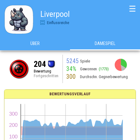
☰
Liverpool
Einflussreiche
ÜBER
DAMESPIEL
5245
Spiele
204
34%
Gewonnen
(1773)
Bewertung
300
Fortgeschritten
Durchschn. Gegnerbewertung
BEWERTUNGSVERLAUF