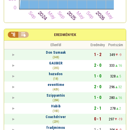


EREDMÉNYEK
Ellenfél
Eredmény
Pontszám
Don Sumaak
1 - 2
349
-9
(348)
GAUBER
2 - 0
333
16
(205)
hazudos
1 - 0
328
5
(18)
eventtime
2 - 0
296
32
(409)
Szippantós
1 - 0
280
16
(284)
Habib
2 - 1
278
2
(183)
Coachdriver
0 - 1
297
-19
(239)
fradjmimou
1 - 1
306
-9