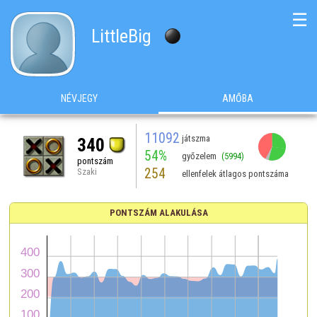
☰
LittleBig
NÉVJEGY
AMŐBA
11092
játszma
340
54%
győzelem
(5994)
pontszám
254
Szaki
ellenfelek átlagos pontszáma
PONTSZÁM ALAKULÁSA