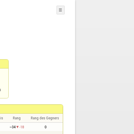
☰
g
is
Rang
Rang des Gegners
~34
-18
0