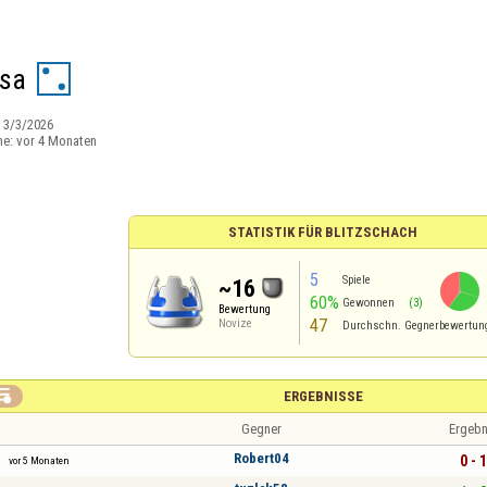
isa
:
3/3/2026
ne:
vor 4 Monaten
STATISTIK FÜR BLITZSCHACH
5
Spiele
~16
60%
Gewonnen
(3)
Bewertung
47
Novize
Durchschn. Gegnerbewertun

ERGEBNISSE
Gegner
Ergebn
Robert04
0 - 1
vor 5 Monaten