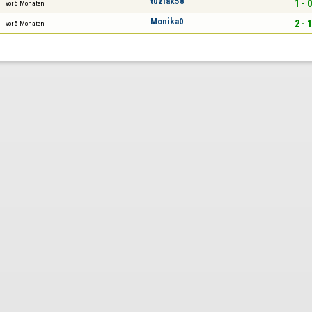
tuzlak58
1 - 0
vor 5 Monaten
Monika0
2 - 1
vor 5 Monaten