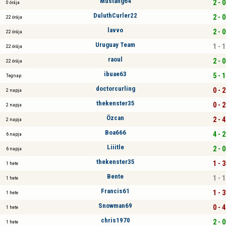
Mustang64
2 - 0
0 órája
DuluthCurler22
2 - 0
22 órája
lavvo
2 - 0
22 órája
Uruguay Team
1 - 1
22 órája
raoul
2 - 0
22 órája
ibuae63
5 - 1
Tegnap
doctorcurling
0 - 2
2 napja
thekenster35
0 - 2
2 napja
Özcan
2 - 4
2 napja
Boa666
4 - 2
6 napja
Liiitle
2 - 0
6 napja
thekenster35
1 - 3
1 hete
Bente
1 - 1
1 hete
Francis61
1 - 3
1 hete
Snowman69
0 - 4
1 hete
chris1970
2 - 0
1 hete