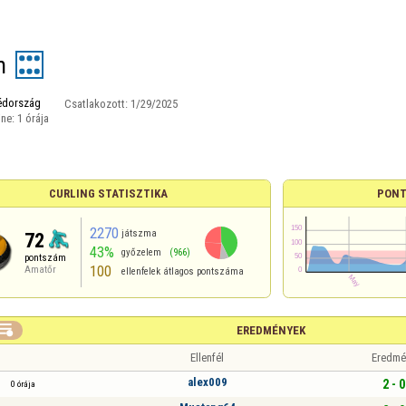
n
édország
Csatlakozott:
1/29/2025
ine:
1 órája
CURLING STATISZTIKA
PONT
2270
játszma
72
43%
győzelem
(966)
pontszám
100
Amatőr
ellenfelek átlagos pontszáma

EREDMÉNYEK
Ellenfél
Eredmé
alex009
2 - 0
0 órája