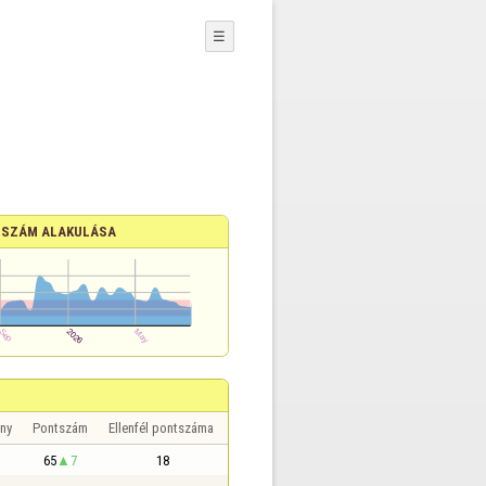
☰
SZÁM ALAKULÁSA
ny
Pontszám
Ellenfél pontszáma
65
7
18