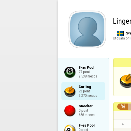
Linge
Sv
Utoljára onl
8-as Pool

77 pont

2 538 meccs
Curling

72 pont

2 270 meccs
Snooker


0 pont

658 meccs
9-es Pool

0 pont
