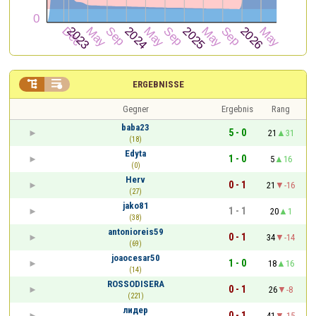


ERGEBNISSE
Gegner
Ergebnis
Rang
baba23
5 - 0
21
31
(18)
Edyta
1 - 0
5
16
(0)
Herv
0 - 1
21
-16
(27)
jako81
1 - 1
20
1
(38)
antonioreis59
0 - 1
34
-14
(69)
joaocesar50
1 - 0
18
16
(14)
ROSSODISERA
0 - 1
26
-8
(221)
лидер
0 - 1
41
-15