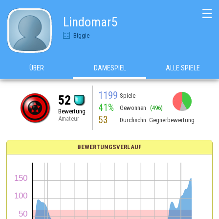
☰
Lindomar5
Biggie
ÜBER
DAMESPIEL
ALLE SPIELE
1199
Spiele
52
41%
Gewonnen
(496)
Bewertung
53
Amateur
Durchschn. Gegnerbewertung
BEWERTUNGSVERLAUF