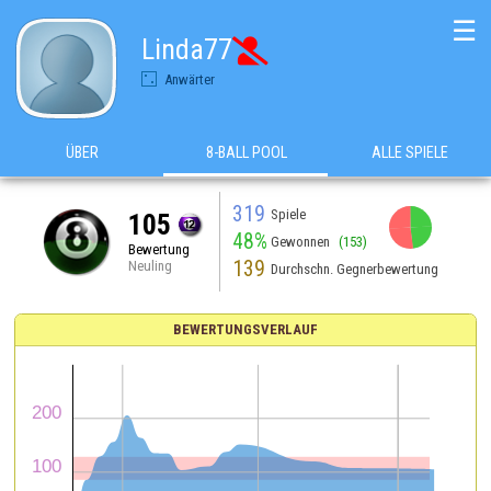
☰
Linda77

Anwärter
ÜBER
8-BALL POOL
ALLE SPIELE
319
Spiele
105
48%
Gewonnen
(153)
Bewertung
139
Neuling
Durchschn. Gegnerbewertung
BEWERTUNGSVERLAUF