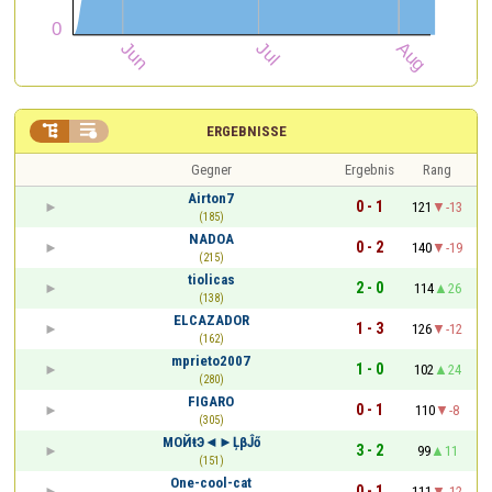


ERGEBNISSE
Gegner
Ergebnis
Rang
Airton7
0 - 1
121
-13
(185)
NADOA
0 - 2
140
-19
(215)
tiolicas
2 - 0
114
26
(138)
ELCAZADOR
1 - 3
126
-12
(162)
mprieto2007
1 - 0
102
24
(280)
FIGARO
0 - 1
110
-8
(305)
МОЙŧЭ◄►ĻβĴő
3 - 2
99
11
(151)
One-cool-cat
0 - 1
111
-12