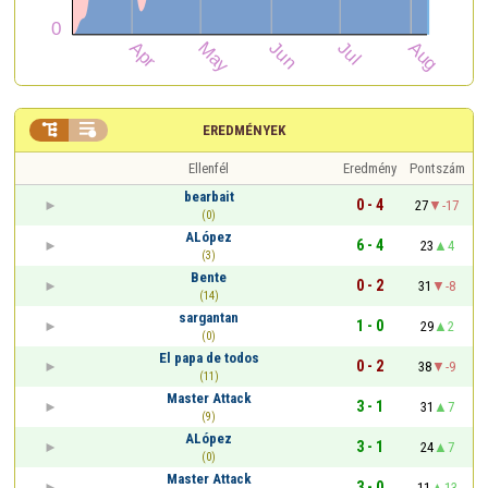


EREDMÉNYEK
Ellenfél
Eredmény
Pontszám
bearbait
0 - 4
27
-17
(0)
ALópez
6 - 4
23
4
(3)
Bente
0 - 2
31
-8
(14)
sargantan
1 - 0
29
2
(0)
El papa de todos
0 - 2
38
-9
(11)
Master Attack
3 - 1
31
7
(9)
ALópez
3 - 1
24
7
(0)
Master Attack
3 - 0
11
13