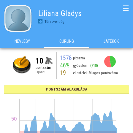
☰
Liliana Gladys
Törzsvendég
NÉVJEGY
CURLING
JÁTÉKOK
1578
játszma
10
46%
győzelem
(718)
pontszám
19
Újonc
ellenfelek átlagos pontszáma
PONTSZÁM ALAKULÁSA