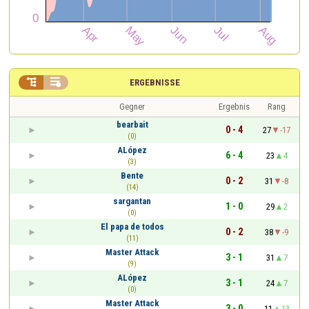


ERGEBNISSE
Gegner
Ergebnis
Rang
bearbait
0 - 4
27
-17
(0)
ALópez
6 - 4
23
4
(3)
Bente
0 - 2
31
-8
(14)
sargantan
1 - 0
29
2
(0)
El papa de todos
0 - 2
38
-9
(11)
Master Attack
3 - 1
31
7
(9)
ALópez
3 - 1
24
7
(0)
Master Attack
3 - 0
11
13