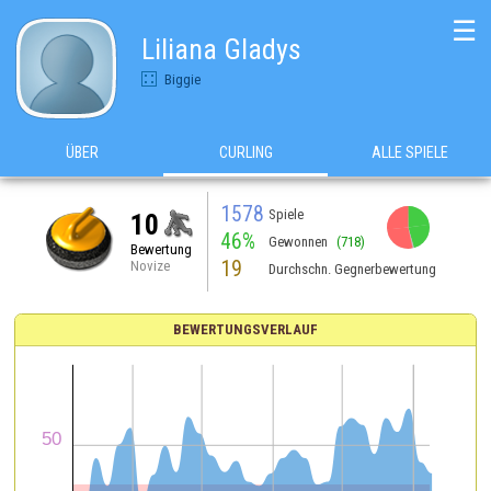
☰
Liliana Gladys
Biggie
ÜBER
CURLING
ALLE SPIELE
1578
Spiele
10
46%
Gewonnen
(718)
Bewertung
19
Novize
Durchschn. Gegnerbewertung
BEWERTUNGSVERLAUF