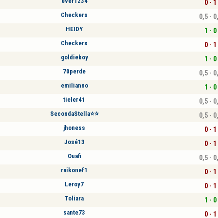
ever1234
0 - 1
Checkers
0,5 - 0
HEIDY
1 - 0
Checkers
0 - 1
goldieboy
1 - 0
70perde
0,5 - 0
emilianno
1 - 0
tieler41
0,5 - 0
SecondaStella⭐⭐
0,5 - 0
jhoness
0 - 1
José13
0 - 1
Ouafi
0,5 - 0
raikonef1
0 - 1
Leroy7
0 - 1
Toliara
1 - 0
sante73
0 - 1