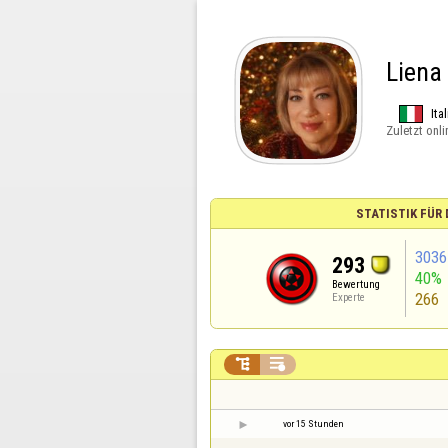
Liena
Ita
Zuletzt onli
STATISTIK FÜR
3036
293
40%
Bewertung
266
Experte


vor 15 Stunden