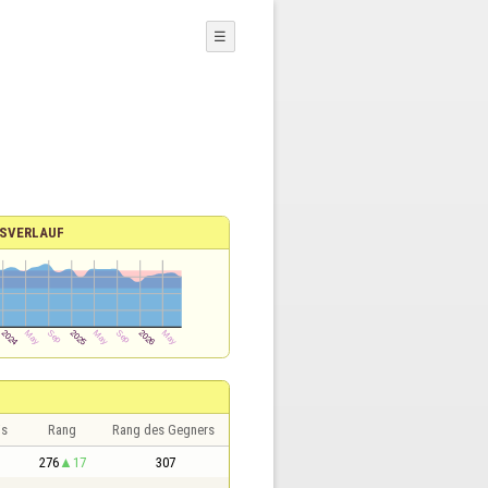
☰
SVERLAUF
is
Rang
Rang des Gegners
276
17
307