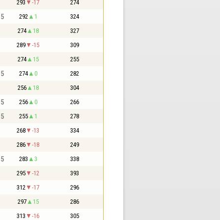
293
-17
274
,5
292
1
324
274
18
327
289
-15
309
274
15
255
,5
274
0
282
256
18
304
,5
256
0
266
,5
255
1
278
268
-13
334
286
-18
249
,5
283
3
338
295
-12
393
312
-17
296
297
15
286
313
-16
305