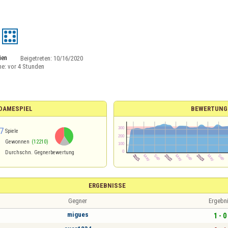
lien
Beigetreten:
10/16/2020
ne:
vor 4 Stunden
 DAMESPIEL
BEWERTUNG
7
Spiele
Gewonnen
(12210)
Durchschn. Gegnerbewertung
ERGEBNISSE
Gegner
Ergebn
migues
1 - 0