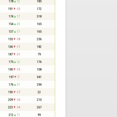
178
12
185
191
-13
172
174
17
318
154
20
165
137
17
165
155
-18
256
166
-11
182
187
-21
79
175
12
176
190
-15
108
197
-7
341
176
21
294
193
-17
22
209
-16
210
223
-14
267
212
11
99