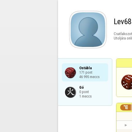
Lev68
Csatlakozot
Utoljára onl
Ostábla

171 pont

46 995 meccs
Gó

0 pont

1 meccs
