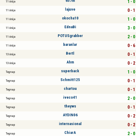
657m
1 - 0
11 órája
lajuve
0 - 1
11 órája
okocha10
1 - 0
11 órája
EdnaBi
3 - 0
11 órája
POTUSgrabber
2 - 0
11 órája
baranlar
0 - 6
11 órája
Bertl
0 - 1
13 órája
Ahm
0 - 2
13 órája
superback
1 - 0
Tegnap
Schmitt125
0 - 1
Tegnap
chartou
0 - 1
Tegnap
iveco41
2 - 0
Tegnap
theyws
0 - 1
Tegnap
AYDIN06
0 - 2
Tegnap
internasional
0 - 2
Tegnap
ChiarA
2 - 0
Tegnap