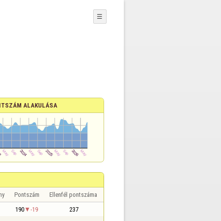
☰
TSZÁM ALAKULÁSA
ny
Pontszám
Ellenfél pontszáma
190
-19
237