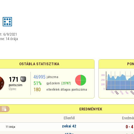
t:
6/9/2021
ine:
14 órája
OSTÁBLA STATISZTIKA
PON
46995
játszma
171
51%
győzelem
(23787)
pontszám
180
Újonc
ellenfelek átlagos pontszáma

EREDMÉNYEK
Ellenfél
Eredmé
zekai 42
0 - 4
11 órája