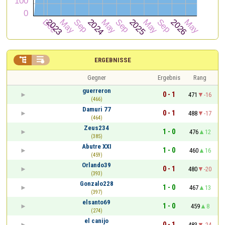


ERGEBNISSE
Gegner
Ergebnis
Rang
guerreron
0 - 1
471
-16
(466)
Damuri 77
0 - 1
488
-17
(464)
Zeus234
1 - 0
476
12
(385)
Abutre XXI
1 - 0
460
16
(459)
Orlando39
0 - 1
480
-20
(393)
Gonzalo228
1 - 0
467
13
(397)
elsanto69
1 - 0
459
8
(274)
el canijo
0 - 1
483
-24