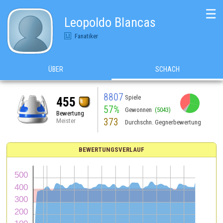
☰
Leopoldo Blancas
Fanatiker
ÜBER
SCHACH
8807
Spiele
455
57%
Gewonnen
(5043)
Bewertung
373
Meister
Durchschn. Gegnerbewertung
BEWERTUNGSVERLAUF