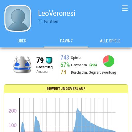
☰
LeoVeronesi
Fanatiker
ÜBER
PAWN7
ALLE SPIELE
743
Spiele
79
67%
Gewonnen
(495)
Bewertung
74
Amateur
Durchschn. Gegnerbewertung
BEWERTUNGSVERLAUF