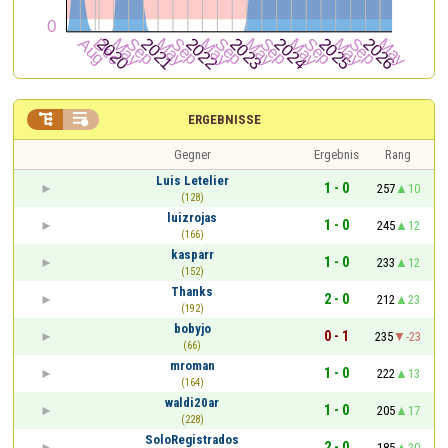


ERGEBNISSE
Gegner
Ergebnis
Rang
Luis Letelier
1 - 0
257
10
(128)
luizrojas
1 - 0
245
12
(166)
kasparr
1 - 0
233
12
(152)
Thanks
2 - 0
212
23
(192)
bobyjo
0 - 1
235
-23
(66)
mroman
1 - 0
222
13
(164)
waldi20ar
1 - 0
205
17
(228)
SoloRegistrados
2 - 0
185
20