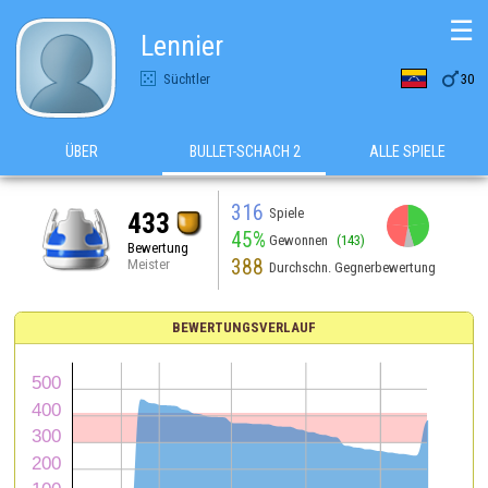
☰
Lennier

Süchtler
30
ÜBER
BULLET-SCHACH 2
ALLE SPIELE
316
Spiele
433
45%
Gewonnen
(143)
Bewertung
388
Meister
Durchschn. Gegnerbewertung
BEWERTUNGSVERLAUF