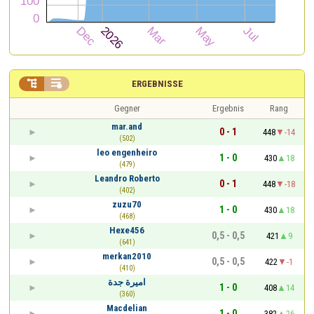


ERGEBNISSE
Gegner
Ergebnis
Rang
mar.and
0 - 1
448
-14
(502)
leo engenheiro
1 - 0
430
18
(479)
Leandro Roberto
0 - 1
448
-18
(402)
zuzu70
1 - 0
430
18
(468)
Hexe456
0,5 - 0,5
421
9
(641)
merkan2010
0,5 - 0,5
422
-1
(410)
اميرة جدة
1 - 0
408
14
(360)
Macdelian
1 - 0
382
26