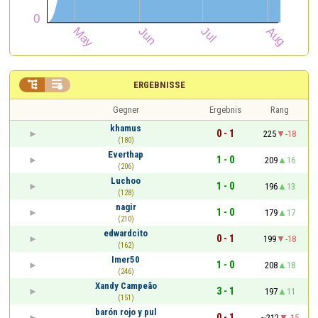


ERGEBNISSE
Gegner
Ergebnis
Rang
khamus
0 - 1
225
-18
(180)
Everthap
1 - 0
209
16
(206)
Luchoo
1 - 0
196
13
(128)
nagir
1 - 0
179
17
(210)
edwardcito
0 - 1
199
-18
(162)
Imer50
1 - 0
208
18
(246)
Xandy Campeão
3 - 1
197
11
(151)
barón rojo y pul
0 - 1
~212
-15