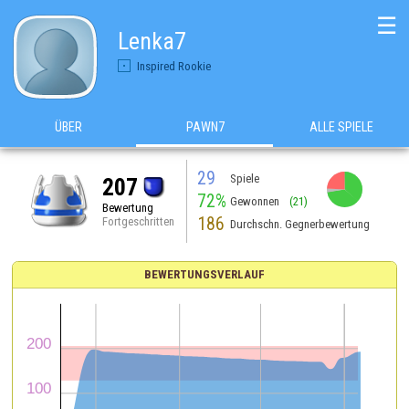
☰
Lenka7
Inspired Rookie
ÜBER
PAWN7
ALLE SPIELE
29
Spiele
207
72%
Gewonnen
(21)
Bewertung
186
Fortgeschritten
Durchschn. Gegnerbewertung
BEWERTUNGSVERLAUF