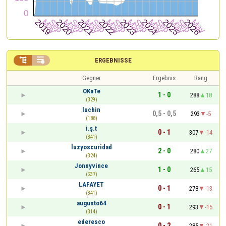


ERGEBNISSE
Gegner
Ergebnis
Rang
OKaTe
1 - 0
288
18
(329)
luchin
0,5 - 0,5
293
-5
(188)
i.ş.t
0 - 1
307
-14
(341)
luzyoscuridad
2 - 0
280
27
(324)
Jonnyvince
1 - 0
265
15
(237)
LAFAYET
0 - 1
278
-13
(341)
augusto64
0 - 1
293
-15
(314)
ederesco
0 - 2
285
-21