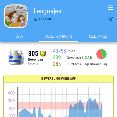
☰
Lenguajes

Fod-Gott
ÜBER
BULLET-SCHACH 2
ALLE SPIELE
40758
Spiele
305
40%
Gewonnen
(16294)
Bewertung
285
Experte
Durchschn. Gegnerbewertung
BEWERTUNGSVERLAUF