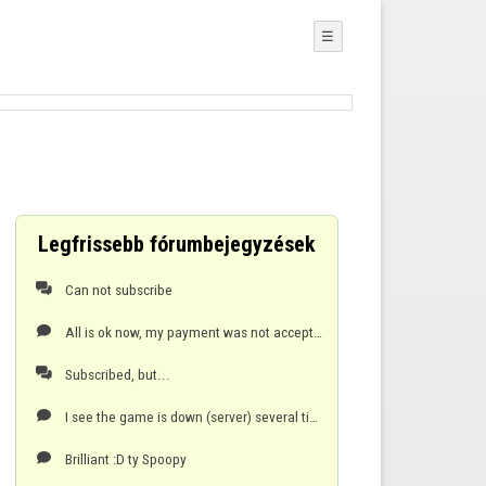
☰
Legfrissebb fórumbejegyzések
Can not subscribe

All is ok now, my payment was not accepted at first attempt :)

Subscribed, but...

I see the game is down (server) several times a week, seriously annoying, please get it fixed !!!

Brilliant :D ty Spoopy
