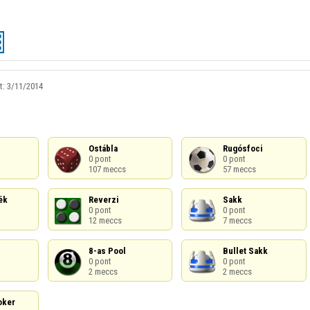
t:
3/11/2014
Ostábla

Rugósfoci

0 pont

0 pont

107 meccs
57 meccs
k

Reverzi

Sakk

0 pont

0 pont

12 meccs
7 meccs
8-as Pool

Bullet Sakk

0 pont

0 pont

2 meccs
2 meccs
ker
