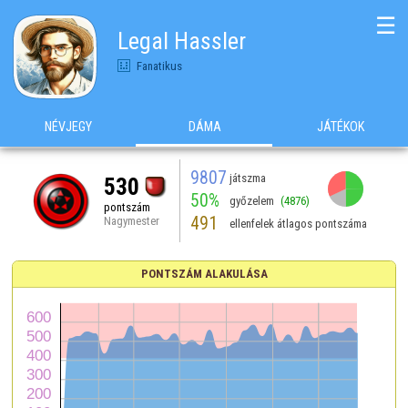
☰
Legal Hassler
Fanatikus
NÉVJEGY
DÁMA
JÁTÉKOK
9807
játszma
530
50%
győzelem
(4876)
pontszám
491
Nagymester
ellenfelek átlagos pontszáma
PONTSZÁM ALAKULÁSA