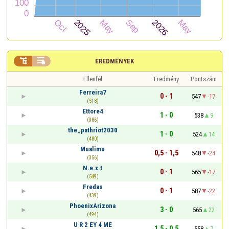


EREDMÉNYEK
Ellenfél
Eredmény
Pontszám
Ferreira7
0 - 1
547
-17
(518)
Ettore4
1 - 0
538
9
(386)
the_pathriot2030
1 - 0
524
14
(480)
Mualimu
0,5 - 1,5
548
-24
(356)
N.e.x.t
0 - 1
565
-17
(549)
Fredas
0 - 1
587
-22
(439)
PhoenixArizona
3 - 0
565
22
(494)
U R 2 EY 4 ME
1,5 - 0,5
558
7