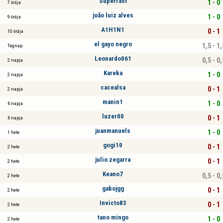
Superfast
1 - 0
7 órája
joão luiz alves
1 - 0
9 órája
A1H1N1
0 - 1
10 órája
el gayo negro
1,5 - 1,
Tegnap
Leonardo061
0,5 - 0,
2 napja
Kareka
1 - 0
2 napja
cacealsa
0 - 1
2 napja
manin1
1 - 0
6 napja
luzer00
0 - 1
6 napja
juanmanuels
1 - 0
1 hete
gogi10
0 - 1
2 hete
julio zegarra
0 - 1
2 hete
Keano7
0,5 - 0,
2 hete
gabojgg
0 - 1
2 hete
Invicto83
0 - 1
2 hete
tano mingo
1 - 0
2 hete