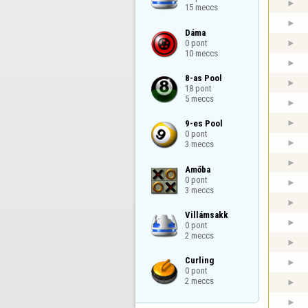
15 meccs
Dáma

0 pont

10 meccs
8-as Pool

18 pont

5 meccs
9-es Pool

0 pont

3 meccs
Amőba

0 pont

3 meccs
Villámsakk

0 pont

2 meccs
Curling

0 pont

2 meccs