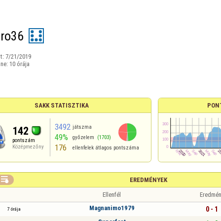
ro36
t:
7/21/2019
ine:
10 órája
SAKK STATISZTIKA
PON
3492
játszma
142
49%
győzelem
(1703)
pontszám
176
Középmezőny
ellenfelek átlagos pontszáma

EREDMÉNYEK
Ellenfél
Eredmén
Magnanimo1979
0 - 1
7 órája