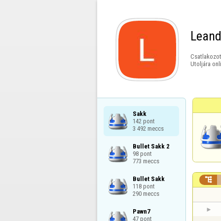
Leand
Csatlakozot
Utoljára onl
Sakk

142 pont

3 492 meccs
Bullet Sakk 2

98 pont

773 meccs
Bullet Sakk


118 pont

290 meccs
Pawn7

47 pont
