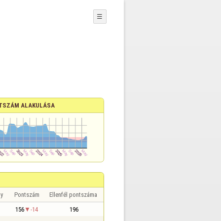
☰
TSZÁM ALAKULÁSA
y
Pontszám
Ellenfél pontszáma
156
-14
196